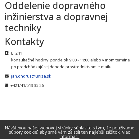
Oddelenie dopravného
inžinierstva a dopravnej
techniky
Kontakty
Adresa
BF241
konzultačné hodiny: pondelok 9:00 - 11:00 alebo v inom termíne
po predchádzajúcej dohode prostredníctvom e-mailu
E-mail
jan.ondrus@uniza.sk
Telefónne číslo
+421/41/513 35 26
Návštevou našej webovej stránky súhlasíte s tým, že používame
súbory cookie, aby sme vám zaistili ten najlepší zážitok.
Viac
informácií