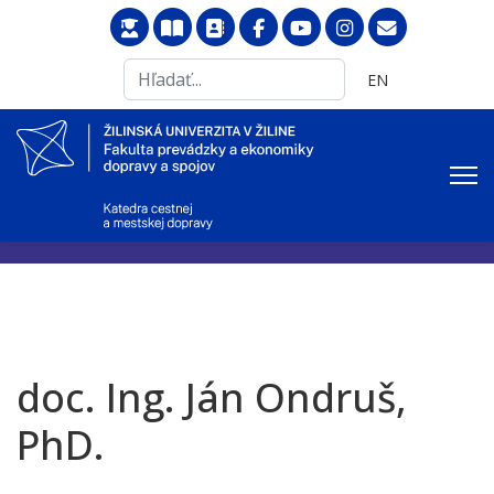
Search
Vyberte váš jazyk
EN
...
doc. Ing. Ján Ondruš,
PhD.