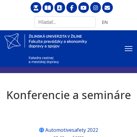
Search
Vyberte váš jazyk
EN
...
Konferencie a semináre
Automotivesafety 2022