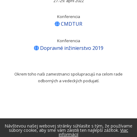
27.-29. apríl 2022
Konferencia
CMDTUR
Konferencia
Dopravné inžinierstvo 2019
Okrem toho naši zamestnanci spolupracujú na celom rade
odborných a vedeckých podujatí.
Návštevou našej webovej stránky súhlasíte s tým, že používame
súbory cookie, aby sme vám zaistili ten najlepší zážitok.
Viac
informácií