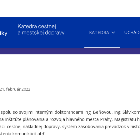
KATEDRA
UCHÁD
 21. február 2022
. spolu so svojimi internými doktorandami Ing. Beňovou, Ing. Sláviko
i na Inštitúte plánovania a rozvoja hlavného mesta Prahy, Magistrátu 
ulácii cestnej nákladnej dopravy, systém zásobovania prevádzok v hi
tenia komunikácií atď.