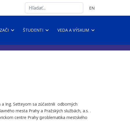
Search
Vyberte váš jazyk
EN
...
ZAČI
ŠTUDENTI
VEDA A VÝSKUM
m a Ing. Setteyom sa zúčastnili odborných
hlavného mesta Prahy a Pražských službách, a.s. .
storickom centre Prahy (problematika mestského