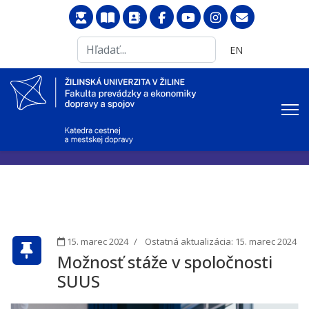
Search
Vyberte váš jazyk
EN
...
15. marec 2024
Ostatná aktualizácia: 15. marec 2024
Možnosť stáže v spoločnosti
SUUS