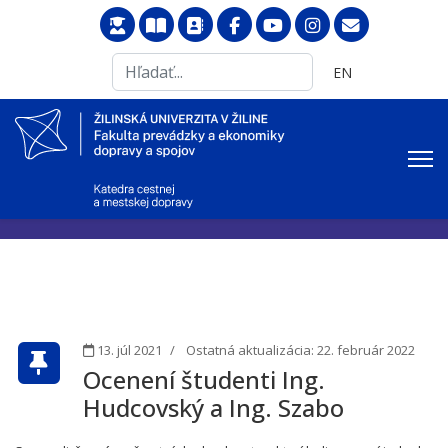
Search
Vyberte váš jazyk
EN
...
13. júl 2021
Ostatná aktualizácia: 22. február 2022
Ocenení študenti Ing.
Hudcovský a Ing. Szabo