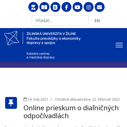
Search
Vyberte váš jazyk
EN
...
14. máj 2021
Ostatná aktualizácia: 22. február 2022
Online prieskum o diaľničných
odpočívadlách