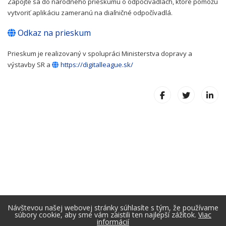
Zapojte sa do národného prieskumu o odpočívadlách, ktoré pomôžu
vytvoriť aplikáciu zameranú na diaľničné odpočívadlá.
Odkaz na prieskum
Prieskum je realizovaný v spolupráci Ministerstva dopravy a
výstavby SR a
https://digitalleague.sk/
Návštevou našej webovej stránky súhlasíte s tým, že používame
súbory cookie, aby sme vám zaistili ten najlepší zážitok.
Viac
informácií