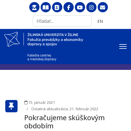
Search
Vyberte váš jazyk
EN
...
15. január 2021
Ostatná aktualizácia: 21. február 2022
Pokračujeme skúškovým
obdobím