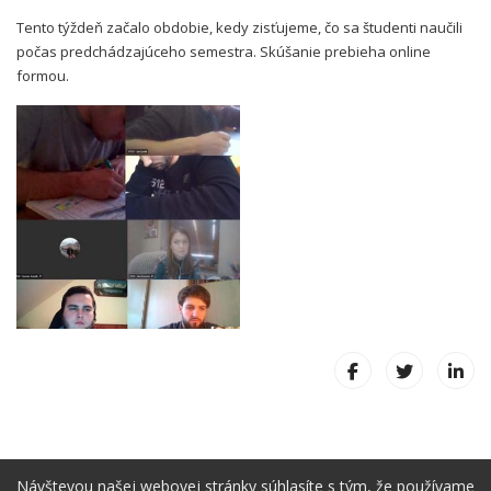
Tento týždeň začalo obdobie, kedy zisťujeme, čo sa študenti naučili
počas predchádzajúceho semestra. Skúšanie prebieha online
formou.
Návštevou našej webovej stránky súhlasíte s tým, že používame