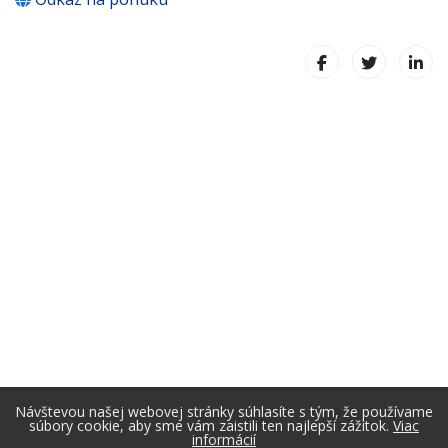
Návštevou našej webovej stránky súhlasíte s tým, že používame
súbory cookie, aby sme vám zaistili ten najlepší zážitok.
Viac
informácií