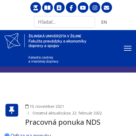
Search
Vyberte váš jazyk
EN
...
10. november 2021
Ostatná aktualizácia: 22. február 2022
Pracovná ponuka NDS
Odkaz na ponuku