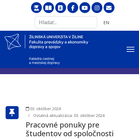
Search
Vyberte váš jazyk
EN
...
03. október 2024
Ostatná aktualizácia: 03. október 2024
Pracovné ponuky pre
študentov od spoločnosti