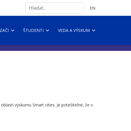
Search
Vyberte váš jazyk
EN
...
ZAČI
ŠTUDENTI
VEDA A VÝSKUM
blasti výskumu Smart cities. Je potešiteľné, že v