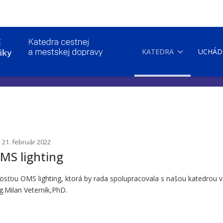
KATEDRA
UCHÁD
 21. február 2022
OMS lighting
sťou OMS lighting, ktorá by rada spolupracovala s našou katedrou v o
g.Milan Veterník,PhD.