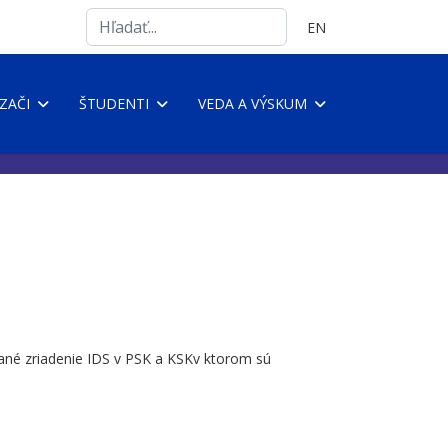
Search
Vyberte váš jazyk
EN
...
ZAČI
ŠTUDENTI
VEDA A VÝSKUM
ané zriadenie IDS v PSK a KSKv ktorom sú