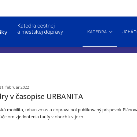
KATEDRA
UCHÁD
21. február 2022
dry v časopise URBANITA
ká mobilita, urbanizmus a doprava bol publikovaný príspevok Plánov
účelom zjednotenia tarify v oboch krajoch.