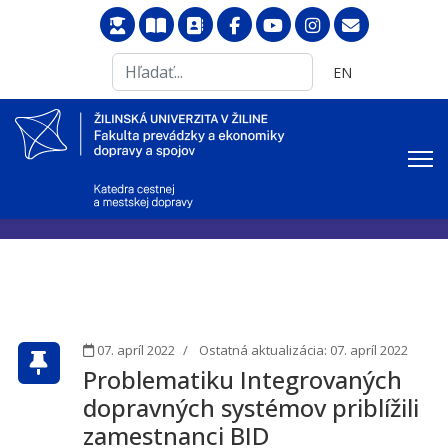
Search
Vyberte váš jazyk
EN
...
07. apríl 2022
Ostatná aktualizácia: 07. apríl 2022
Problematiku Integrovaných
dopravných systémov priblížili
zamestnanci BID