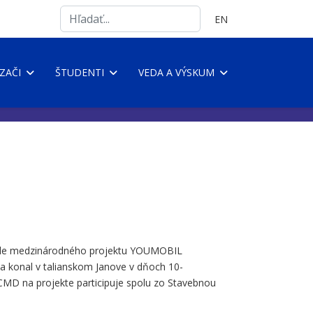
Search
Vyberte váš jazyk
EN
...
ZAČI
ŠTUDENTI
VEDA A VÝSKUM
 ciele medzinárodného projektu YOUMOBIL
 sa konal v talianskom Janove v dňoch 10-
KCMD na projekte participuje spolu zo Stavebnou