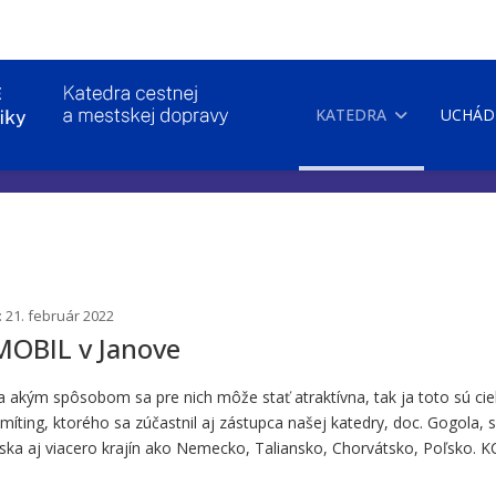
KATEDRA
UCHÁD
: 21. február 2022
MOBIL v Janove
 a akým spôsobom sa pre nich môže stať atraktívna, tak ja toto sú
míting, ktorého sa zúčastnil aj zástupca našej katedry, doc. Gogola,
ska aj viacero krajín ako Nemecko, Taliansko, Chorvátsko, Poľsko. 