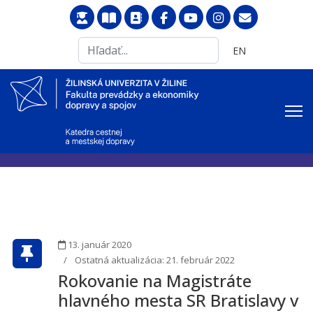
Search
Vyberte váš jazyk
EN
...
13. január 2020
Ostatná aktualizácia: 21. február 2022
Rokovanie na Magistráte
hlavného mesta SR Bratislavy v