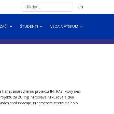
Search
Vyberte váš jazyk
EN
...
ZAČI
ŠTUDENTI
VEDA A VÝSKUM
tie k medzinárodnému projektu INTRAS, ktorý rieši
projektu za ŽU Ing. Miroslava Mikušová a člen
tivitách spolupracuje. Predmetom stretnutia bolo