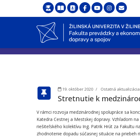
19. október 2020
Ostatná aktualizácia
Stretnutie k medzinár
V rámci rozvoja medzinárodnej spolupráce sa koncom
Katedra Cestnej a Mestskej dopravy. Vzhľadom na pa
riešiteľského kolektívu Ing. Patrik Hrút za Fakultu
zhodnotenie dopadu súčasnej situácie na priebeh ri