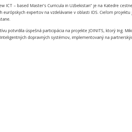
ew ICT – based Master's Curricula in Uzbekistan“ je na Katedre cestne
och európskych expertov na vzdelávanie v oblasti IDS. Cieľom projekt
stane.
lektívu potvrdila úspešná participácia na projekte JOINITS, ktorý Ing.
 Inteligentných dopravných systémov, implementovaný na partnerských