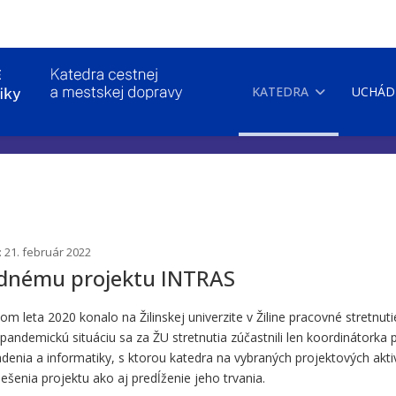
KATEDRA
UCHÁD
: 21. február 2022
odnému projektu INTRAS
 leta 2020 konalo na Žilinskej univerzite v Žiline pracovné stretnu
ndemickú situáciu sa za ŽU stretnutia zúčastnili len koordinátorka 
 riadenia a informatiky, s ktorou katedra na vybraných projektových ak
ešenia projektu ako aj predĺženie jeho trvania.