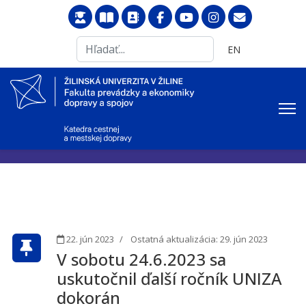
Search
Vyberte váš jazyk
EN
...
22. jún 2023
Ostatná aktualizácia: 29. jún 2023
V sobotu 24.6.2023 sa
uskutočnil ďalší ročník UNIZA
dokorán