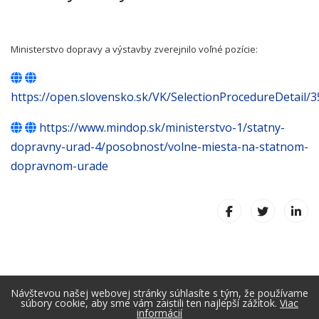
Ministerstvo dopravy a výstavby zverejnilo voľné pozície:
https://open.slovensko.sk/VK/SelectionProcedureDetail/
https://www.mindop.sk/ministerstvo-1/statny-
dopravny-urad-4/posobnost/volne-miesta-na-statnom-
dopravnom-urade
Návštevou našej webovej stránky súhlasíte s tým, že používame
súbory cookie, aby sme vám zaistili ten najlepší zážitok.
Viac
informácií