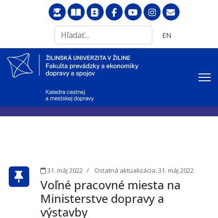
Search
Vyberte váš jazyk
EN
...
31. máj 2022
Ostatná aktualizácia: 31. máj 2022
Voľné pracovné miesta na
Ministerstve dopravy a
výstavby