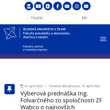
Search
Vyberte váš jazyk
EN
...
19. apríl 2022
Ostatná aktualizácia: 19. apríl 2022
Výberová prednáška Ing.
Folvarčného zo spoločnosti ZF
Wabco o najnovších