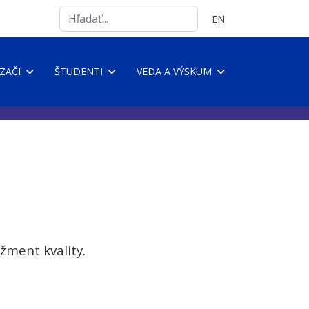
Search
Vyberte váš jazyk
EN
...
ZAČI
ŠTUDENTI
VEDA A VÝSKUM
žment kvality.