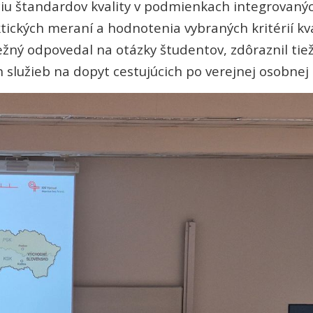
iu štandardov kvality v podmienkach integrovaný
ických meraní a hodnotenia vybraných kritérií kvali
režný odpovedal na otázky študentov, zdôraznil t
ch služieb na dopyt cestujúcich po verejnej osobnej