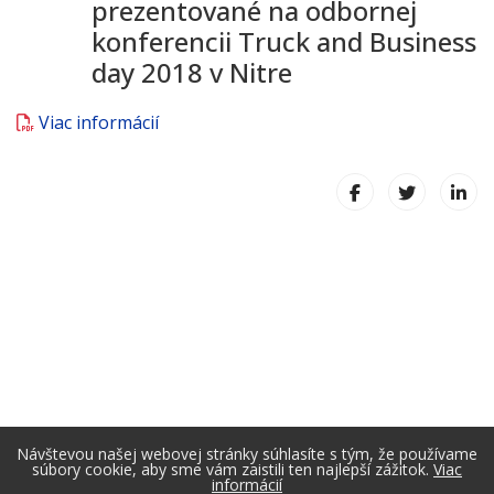
prezentované na odbornej
konferencii Truck and Business
day 2018 v Nitre
Viac informácií
Návštevou našej webovej stránky súhlasíte s tým, že používame
súbory cookie, aby sme vám zaistili ten najlepší zážitok.
Viac
informácií