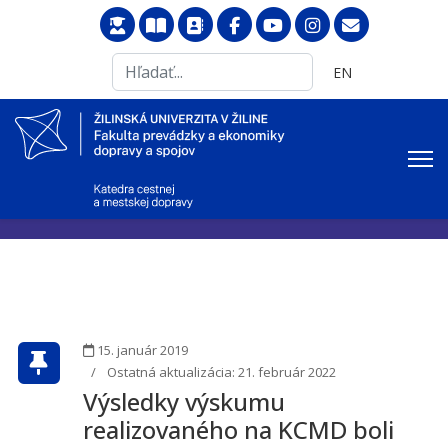
Search
Vyberte váš jazyk
EN
...
15. január 2019
Ostatná aktualizácia: 21. február 2022
Výsledky výskumu
realizovaného na KCMD boli