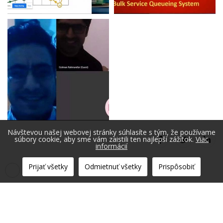
Návštevou našej webovej stránky súhlasíte s tým, že používame
súbory cookie, aby sme vám zaistili ten najlepší zážitok.
Viac
informácií
Prijať všetky
Odmietnuť všetky
Prispôsobiť