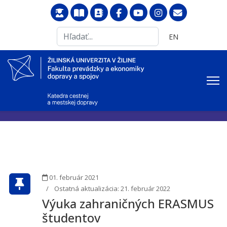
Search
Vyberte váš jazyk
EN
...
01. február 2021
Ostatná aktualizácia: 21. február 2022
Výuka zahraničných ERASMUS
študentov