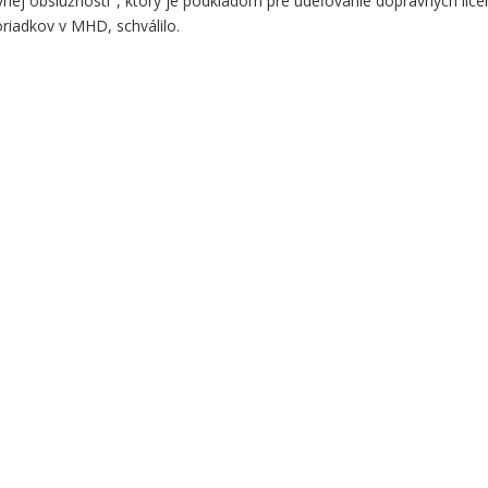
ej obslužnosti", ktorý je podkladom pre udeľovanie dopravných licen
iadkov v MHD, schválilo.