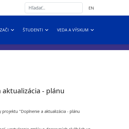
Search
Vyberte váš jazyk
EN
...
ZAČI
ŠTUDENTI
VEDA A VÝSKUM
aktualizácia - plánu
projektu "Doplnenie a aktualizácia - plánu