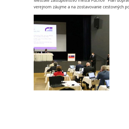
Mestské zastupiteľstvo mesta Púchov "Plán dopravn
verejnom záujme a na zostavovanie cestovných por