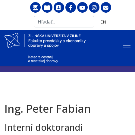
Search
Vyberte váš jazyk
EN
...
Ing. Peter Fabian
Interní doktorandi