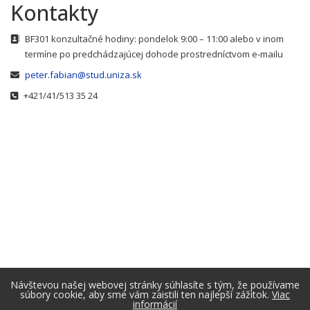
Kontakty
Adresa
BF301 konzultačné hodiny: pondelok 9:00 – 11:00 alebo v inom
termíne po predchádzajúcej dohode prostredníctvom e-mailu
E-mail
peter.fabian@stud.uniza.sk
Telefónne číslo
+421/41/513 35 24
Návštevou našej webovej stránky súhlasíte s tým, že používame
súbory cookie, aby sme vám zaistili ten najlepší zážitok.
Viac
informácií