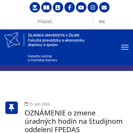
Search
Vyberte váš jazyk
EN
...
15. jún 2026
OZNÁMENIE o zmene
úradných hodín na študijnom
oddelení FPEDAS