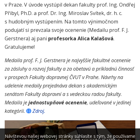
v Praze. V úvode vystúpil dekan fakulty prof. Ing. Ondřej
Přibyl, Ph.D. a prof. Dr. Ing. Miroslav Svítek, dr. h. c.
s hudobným vystúpením. Na tomto výnimočnom
podujatí si prevzala svoje ocenenie (
Medailu prof. F. J.
Gerstnera)
aj pani
profesorka Alica Kalašová
.
Gratulujeme!
Medaila prof. F. J. Gerstnera je najvyššie fakultné ocenenie
za zásluhy o rozvoj fakulty a za obetavú a príkladnú činnosť
v prospech Fakulty dopravnej ČVUT v Prahe. Návrhy na
udelenie medaily prejednáva dekan s akademickým
senátom Fakulty dopravní a s vedeckou radou fakulty.
Medaila je
jednostupňové ocenenie
, udeľované v jedinej
kategórii.
Zdroj.
Návštevou našej webovej stránky súhlasíte s tým, že používame