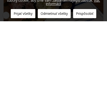
súbory cookie, aby sme vám zaistili ten najlepší zážitok.
Viac
informácií
Prijať všetky
Odmietnuť všetky
Prispôsobiť