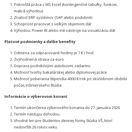
Pokročilá práca s MS Excel (kontingenčné tabuľky, funkcie,
makrá výhodou)
Znalosť ERP systémov (SAP alebo podobné)
Schopnosť pracovať s veľkým objemom dát
Výhodou: Power BI alebo iné nástroje na vizualizáciu dát
Platové podmienky a ďalšie benefity
Odmena za odpracované hodiny je 7 € / hod
Zvýhodnená strava za euro
Doprava podnikovými autobusmi zadarmo
Možnosť tvorby bakalárskej alebo diplomovej práce
Možnosť poberania štipendia 4000 €/rok po skúšobnom období
počas inžinierskeho štúdia
Informácie o výberovom konaní
Termín ukončenia výberového konania do 27. januára 2026
Termín nástupu dohodou
Vhodné len pre študentov dennej formy štúdia VŠ, ktorí
nedovŕšili 26 rokov veku