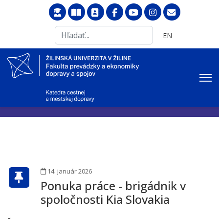
Search
Vyberte váš jazyk
EN
...
14. január 2026
Ponuka práce - brigádnik v
spoločnosti Kia Slovakia