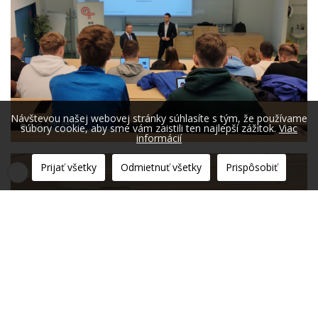
Návštevou našej webovej stránky súhlasíte s tým, že používame
súbory cookie, aby sme vám zaistili ten najlepší zážitok.
Viac
informácií
Prijať všetky
Odmietnuť všetky
Prispôsobiť