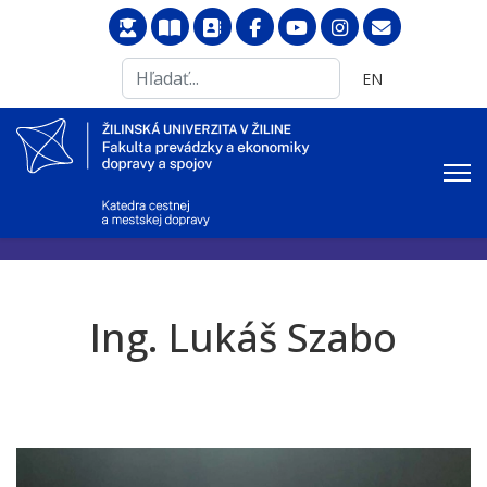
Search
Vyberte váš jazyk
EN
...
Ing. Lukáš Szabo